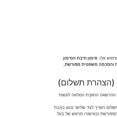
שימוש אלו.
סימון תיבת הסימון
 (Checkout) מהווה חתימה אלקטרונית והסכמה משפטית מפורשת,
תקשר בהסכם זה, כי גילו מעל 18 שנים, וכי הוא בעל ההרשאה החוקית המלאה לעשות
ום השייך לצד שלישי (כגון בן/בת
 המפורשת ובאישורו מראש של בעל