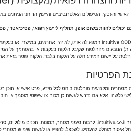
 האישי והעסקי, הטיפולים האלטרנטיביים והייעוץ הרוחני הניתנים ב
ם יכולים להוות בשום אופן, תחליף לייעוץ רפואי, פסיכיאטרי, פסי
האתר, מנהליו, עובדיו, או חברת Intuitive OOD המפעילה אותו, לא יהיו אחראים, ב
ית) הנובעים מהחלטות שקיבל הלקוח בעקבות או בהסתמך על המידע, 
חלטת על יישום המידע חלה על הלקוח בלבד. הלקוח פוטר בזאת א
יות מסחרית ומקצועית מוחלטת ביחס לכל מידע, פרט אישי או תוכן ר
לישי כלשהו, אלא אם נדרש לעשות כן מכוח צו שיפוטי מוסמך או חוב
מלוא זכויות היוצרים והקניין הרוחני באתר intuitive.co.il, לרבות סימני מסחר, תמו
חל איסור מוחלט להעתיק, לשכפל, להפיץ או לעשות שימוש מסחרי כ