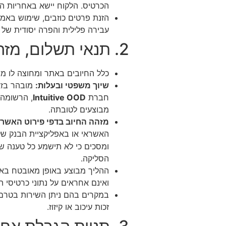
הכרטיס. הלקוח יישא באחריות ה
הזנת פרטים כוזבים, שימוש באמ
עבירה פלילית והפרה יסודית של
2. תנאי תשלום, מזהה החיוב וישות משפטית מפעילה
כלל החיובים באתר ומחוצה לו מבוצעים ומחושבים ב
שיוך משפטי ובעלות:
חברת
Intuitive OOD
מבוצעים לטובתה.
מזהה החיוב בדפי פירוט האשראי (tement Descriptor
האשראי או באפליקציית הבנק של
ומסכים כי לא תישמע כל טענה ש
הסליקה.
ואינם אחראים על נתוני כרטיסי 
במקרים בהם ניתן השירות בטרם 
זכות עיכוב או קיזוז.