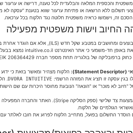
משפטית והכספית המלאה והבלעדית לכל טענה, דרישה או ערעור שי
צעי תשלום ללא הרשאה או פתיחת ערעור שווא בטענת "עסקה לא מו
 הסכם זה, וישמשו כראיה משפטית חלוטה נגד הלקוח בכל ערכאה.
מטבע שקל חדש (ILS), אלא אם הוגדר אחרת במפורש ובכתב.
מובהר בזאת באופן חד-משמעי
Sta):
הלקוח מצהיר ומאשר בזאת כי ידוע ל
ו בגין עסקה זו תציג את המזהה הרשמי:
. הל
DVORA INTUITIVE
ל "חיוב לא מוכר" או "הונאה" הנובעת מחוסר היכרות עם שם הישו
ההליך מבוצע באופן מאובטח באמצעות צד שלישי (ספק הס
האשראי הגולמיים של הלקוח.
הוסדר התשלום בפועל, מתחייב הלקוח לפרוע את חובו לאלתר עם סי