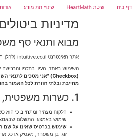
דף בית
שיטת HeartMath
שינויי תת מודע
אודות
מדיניות ביטולים
מבוא ותנאי סף משפ
אתר האינטרנט intuitive.co.il (להלן: "האתר") מציע למשתמשי קצה מגוון שירותי ייעוץ, ליווי וטיפול מרחוק.
השימוש באתר, העיון בתכניו והרכישה ש
מחייבת ובלתי חוזרת לכל האמור בהס
1. כשרות משפטית, הרשאה ושימוש בכרטיסי צד שלישי (הצהרת תשלום)
שימוש באמצעי התשלום שבאמצע
שימוש בכרטיס שאינו על שם ה
זוג, בן משפחה, מעסיק או כל א