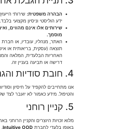
3. תניית הגבלת אחריות והצהרה רפואית/מקצועית (Disclaimer)
הבהרה משפטית:
שירותי הייעוץ
ידע הוליסטי וניסיון מקצועי בלבד.
שירותים אלו אינם מהווים, ואינ
מוסמך.
תוצאה (עסקית, בריאותית או איש
האחריות הבלעדית, המלאה והמו
דרישה או תביעה בעניין זה.
4. חובת סודיות והגנת הפרטיות
אנו מתחייבים להקפיד על חיסיון וסוד
והטיפול. מידע כאמור לא יועבר לצד ש
5. קניין רוחני
באופן בלעדי לחברת
Intuitive OOD
. 