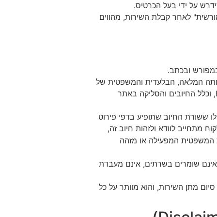
דרש על ידי בעל הכרטיס.
רשית" לאחר קבלת השירות, מהווים
 כי אתר האינטרנט intuitive.co.il נמצא בבעלותה המלאה, הבלעדית והמשפטית של
, הרשומה כחוק ברפובליקה של בולגריה תחת מספר חברה EIK 206364429, וכלל החיובים והסליקה באתר
ו ששורת החיוב שתופיע בדפי פירוט
קוח מתחייב לוודא ולזהות חיוב זה,
ת המשפטית המפעילה או מזהה
ליקה Stripe). האתר והחברה המפעילה אינם שומרים בשרתים, אינם מעבדת
ום מתן השירות, והוא מוותר על כל